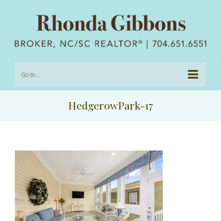
Go to...
HedgerowPark-17