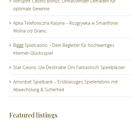
WinSpirit Casino Bonus: Umfassender Leitfaden für
optimale Gewinne
Apka Telefoniczna Kasyna – Rozgrywka w Smartfonie
Wolna od Granic
Biggg Spielcasino – Dein Begleiter für hochwertiges
Internet-Glücksspiel
Star Casino: Uw Destinatie Om Fantastisch Speelplezier
Amonbet Spielbank – Erstklassiges Spielerlebnis mit
Abwechslung & Sicherheit
Featured listings