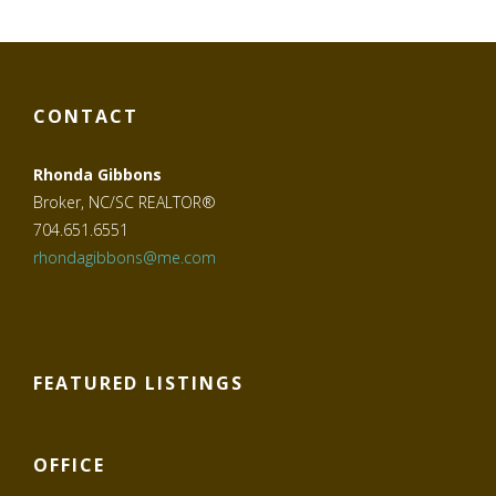
CONTACT
Rhonda Gibbons
Broker, NC/SC REALTOR®
704.651.6551
rhondagibbons@me.com
FEATURED LISTINGS
OFFICE