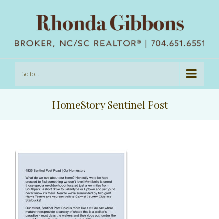
Go to...
HomeStory Sentinel Post