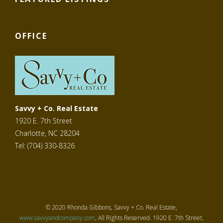
OFFICE
Savvy + Co. Real Estate
1920 E. 7th Street
Charlotte, NC 28204
Tel: (704) 330-8326
© 2020 Rhonda Gibbons, Savvy + Co. Real Estate,
www.savvyandcompany.com
, All Rights Reserved. 1920 E. 7th Street,