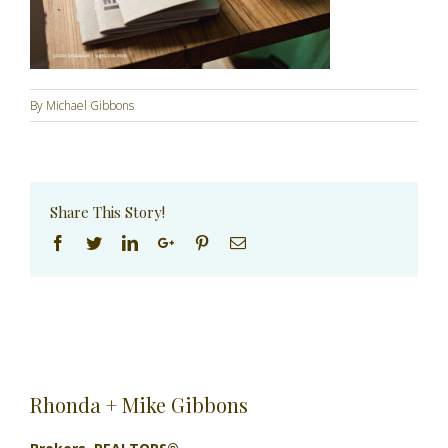
By
Michael Gibbons
Share This Story!
Facebook
Twitter
Linkedin
Google+
Pinterest
Email
Rhonda + Mike Gibbons