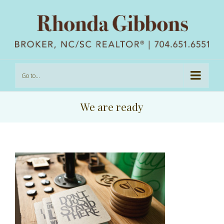
Go to...
We are ready