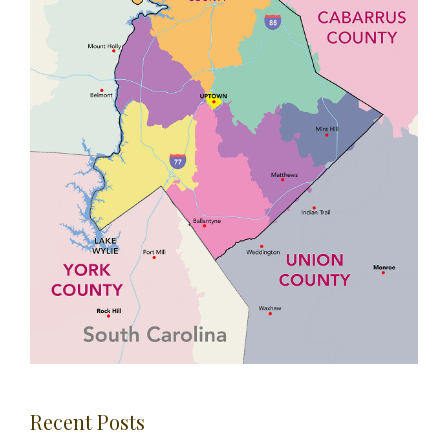
Recent Posts