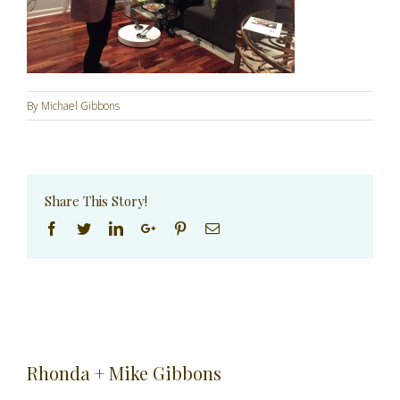
By
Michael Gibbons
Share This Story!
Facebook
Twitter
Linkedin
Google+
Pinterest
Email
Rhonda + Mike Gibbons