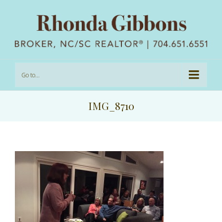
Go to...
IMG_8710